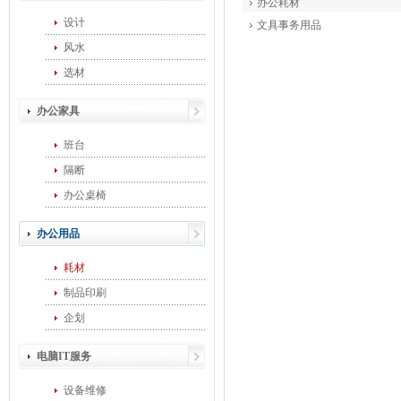
办公耗材
设计
文具事务用品
风水
选材
办公家具
班台
隔断
办公桌椅
办公用品
耗材
制品印刷
企划
电脑IT服务
设备维修