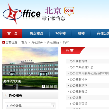
首 页
热点楼盘
写字楼
独楼
商住公
当前位置：
首页
>
办公服务
>
办公用品
>
耗材
耗材
办公耗材选择
办公文具品牌汇总
办公室常用的办公用品都有哪
办公耗材环保
兆维华灯大厦
办公耗材成本
1
2
3
4
办公耗材分类
办公服务
办公设备
办公日杂百货
办公装修