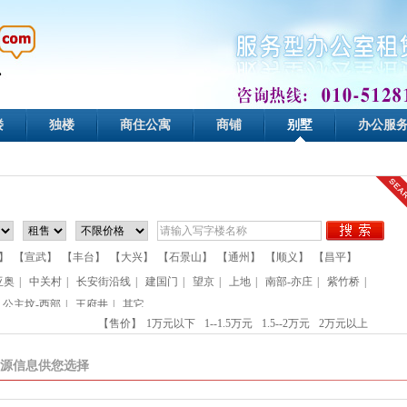
楼
独楼
商住公寓
商铺
别墅
办公服
】
【宣武】
【丰台】
【大兴】
【石景山】
【通州】
【顺义】
【昌平】
亚奥
|
中关村
|
长安街沿线
|
建国门
|
望京
|
上地
|
南部-亦庄
|
紫竹桥
|
公主坟-西部
|
王府井
|
其它
【售价】
1万元以下
1--1.5万元
1.5--2万元
2万元以上
源信息供您选择