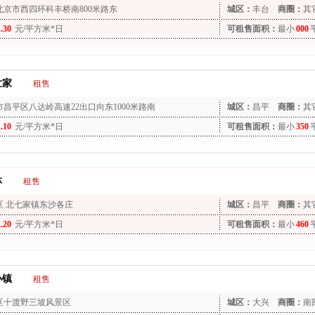
北京市西四环科丰桥南800米路东
城区：
丰台
商圈：
其
1.30
元/平方米*日
可租售面积：
最小
000
世家
租售
市昌平区八达岭高速22出口向东1000米路南
城区：
昌平
商圈：
其
1.10
元/平方米*日
可租售面积：
最小
350
林
租售
区 北七家镇东沙各庄
城区：
昌平
商圈：
其
1.20
元/平方米*日
可租售面积：
最小
460
小镇
租售
区十渡野三坡风景区
城区：
大兴
商圈：
南