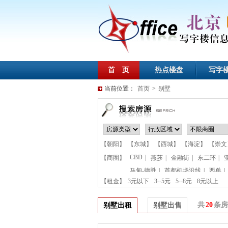
首 页
热点楼盘
写字
当前位置：
首页
>
别墅
【朝阳】
【东城】
【西城】
【海淀】
【崇文
CBD
|
【商圈】
燕莎
|
金融街
|
东二环
|
马甸-德胜
|
首都机场沿线
|
西单
|
【租金】
3元以下
3--5元
5--8元
8元以上
共
20
条房
别墅出租
别墅出售