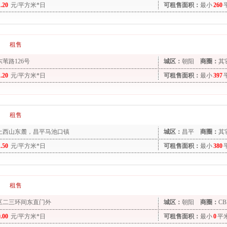
1.20
元/平方米*日
可租售面积：
最小
260
租售
苇路126号
城区：
朝阳
商圈：
其
1.20
元/平方米*日
可租售面积：
最小
397
租售
上西山东麓，昌平马池口镇
城区：
昌平
商圈：
其
1.50
元/平方米*日
可租售面积：
最小
380
租售
区二三环间东直门外
城区：
朝阳
商圈：
CB
0.00
元/平方米*日
可租售面积：
最小
0
平