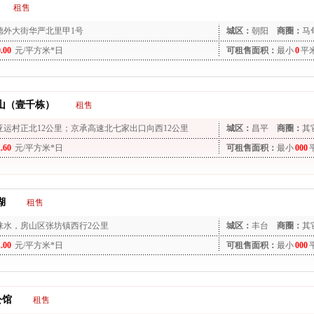
租售
德外大街华严北里甲1号
城区：
朝阳
商圈：
马
0.00
元/平方米*日
可租售面积：
最小
0
平
山（壹千栋）
租售
亚运村正北12公里；京承高速北七家出口向西12公里
城区：
昌平
商圈：
其
1.60
元/平方米*日
可租售面积：
最小
000
湖
租售
涞水，房山区张坊镇西行2公里
城区：
丰台
商圈：
其
1.00
元/平方米*日
可租售面积：
最小
000
公馆
租售