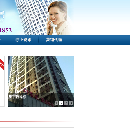
务
行业资讯
营销代理
望京新地标
1
2
3
4