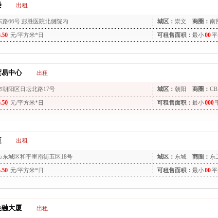
楼
出租
东路66号 彭胜医院北侧院内
城区：
崇文
商圈：
南
6.50
元/平方米*日
可租售面积：
最小
00
平
贸易中心
出租
市朝阳区日坛北路17号
城区：
朝阳
商圈：
CB
6.50
元/平方米*日
可租售面积：
最小
000
厦
出租
市东城区和平里南街五区18号
城区：
东城
商圈：
东
5.50
元/平方米*日
可租售面积：
最小
00
平
金融大厦
出租