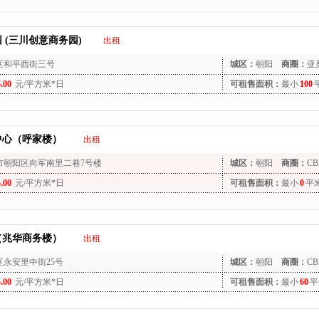
 (三川创意商务园)
出租
区和平西街三号
城区：
朝阳
商圈：
亚
6.00
元/平方米*日
可租售面积：
最小
100
中心（呼家楼）
出租
市朝阳区向军南里二巷7号楼
城区：
朝阳
商圈：
CB
5.00
元/平方米*日
可租售面积：
最小
0
平
（兆华商务楼）
出租
区永安里中街25号
城区：
朝阳
商圈：
CB
5.00
元/平方米*日
可租售面积：
最小
60
平