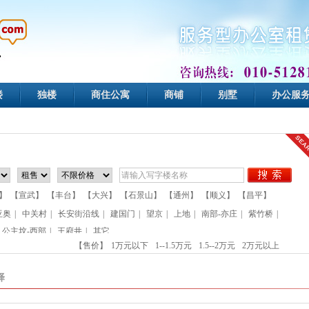
楼
独楼
商住公寓
商铺
别墅
办公服
】
【宣武】
【丰台】
【大兴】
【石景山】
【通州】
【顺义】
【昌平】
亚奥
|
中关村
|
长安街沿线
|
建国门
|
望京
|
上地
|
南部-亦庄
|
紫竹桥
|
公主坟-西部
|
王府井
|
其它
【售价】
1万元以下
1--1.5万元
1.5--2万元
2万元以上
择