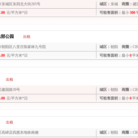
市东城区东四北大街265号
城区：
东城
商圈：
建
7.00
元/平方米*日
可租售面积：
最小
300
总部公园
出租
市朝阳区八里庄陈家林九号院
城区：
朝阳
商圈：
CB
6.80
元/平方米*日
可租售面积：
最小
0
平
出租
区建国路39号
城区：
朝阳
商圈：
CB
6.00
元/平方米*日
可租售面积：
最小
0
平
出租
区高碑店四惠东地铁南侧
城区：
朝阳
商圈：
CB