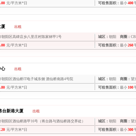
5.00
元/平方米*日
可租售面积：
最小
400
大厦
出租
市朝阳区高碑店乡八里庄村陈家林甲1号
城区：
朝阳
商圈：
CB
5.00
元/平方米*日
可租售面积：
最小
260
中心
出租
市朝阳区酒仙桥IT电子城东侧 酒仙桥南路4号院
城区：
朝阳
商圈：
望
5.80
元/平方米*日
可租售面积：
最小
100
将台新港大厦
出租
市朝阳区酒仙桥路甲16号（将台路与酒仙桥路交界处）
城区：
朝阳
商圈：
望
7.20
元/平方米*日
可租售面积：
最小
300