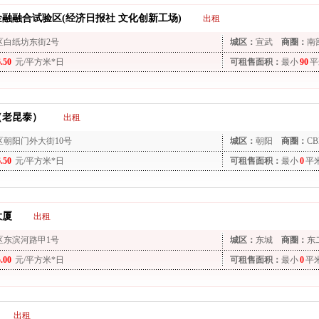
融融合试验区(经济日报社 文化创新工场)
出租
区白纸坊东街2号
城区：
宣武
商圈：
南
6.50
元/平方米*日
可租售面积：
最小
90
平
（老昆泰）
出租
区朝阳门外大街10号
城区：
朝阳
商圈：
CB
6.50
元/平方米*日
可租售面积：
最小
0
平
大厦
出租
区东滨河路甲1号
城区：
东城
商圈：
东
5.00
元/平方米*日
可租售面积：
最小
0
平
出租