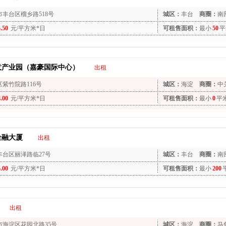
市丰台区榴乡路518号
城区：
丰台
商圈：
南
5.50
元/平方米*日
可租售面积：
最小
50
平
意产业园（嘉豪国际中心）
出租
区紫竹院路116号
城区：
海淀
商圈：
中
8.00
元/平方米*日
可租售面积：
最小
0
平
金融大厦
出租
丰台区丽泽路临27号
城区：
丰台
商圈：
南
5.00
元/平方米*日
可租售面积：
最小
200
出租
市海淀区花园北路35号
城区：
海淀
商圈：
马