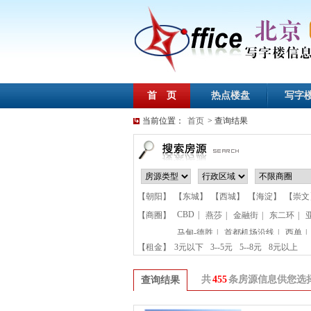
首 页
热点楼盘
写字
当前位置：
首页
> 查询结果
【朝阳】
【东城】
【西城】
【海淀】
【崇文
CBD
|
【商圈】
燕莎
|
金融街
|
东二环
|
马甸-德胜
|
首都机场沿线
|
西单
|
【租金】
3元以下
3--5元
5--8元
8元以上
共
455
条房源信息供您选
查询结果