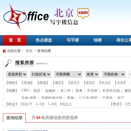
首 页
热点楼盘
写字楼
独楼
商住公
当前位置：
首页
> 查询结果
【朝阳】
【东城】
【西城】
【海淀】
【崇文】
【宣武】
【丰台】
【大兴】
CBD
|
【商圈】
燕莎
|
金融街
|
东二环
|
亚奥
|
中关村
|
长安街沿线
|
建
马甸-德胜
|
首都机场沿线
|
西单
|
公主坟-西部
|
王府井
|
其它
【租金】
3元以下
3--5元
5--8元
8元以上
【售价】
1
共
84
条房源信息供您选择
查询结果