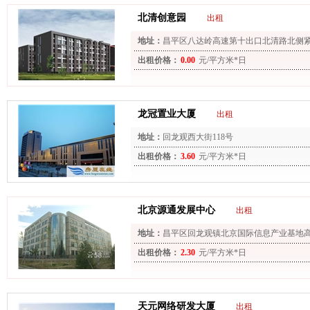
北清创意园
出租
地址：
昌平区八达岭高速第十出口北清路北侧
出租价格：
0.00
元/平方米*日
龙冠置业大厦
出租
地址：
回龙观西大街118号
出租价格：
3.60
元/平方米*日
北京源通发展中心
出租
地址：
昌平区回龙观镇北京国际信息产业基地高
龙观镇定泗路南侧（北京市公安局巡特警总队
出租价格：
2.30
元/平方米*日
天元网络研发大厦
出租