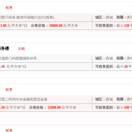
租售
西1500米.毗邻中国银行总行(西单)
城区：
西城
商圈：
西
11.00
元/平方米*日
出售价格：
39000.00
元/平方米
可租售面积：
最小
230
商务楼
出租
区德胜门内西顺城街46号
城区：
西城
商圈：
西
3.10
元/平方米*日
可租售面积：
最小
20
平
租售
区西二环内中央金融街西北金角
城区：
西城
商圈：
西
3.50
元/平方米*日
出售价格：
32000.00
元/平方米
可租售面积：
最小
100
租售