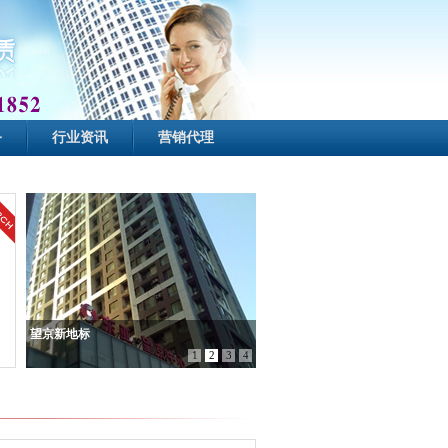
务
行业资讯
营销代理
望京新地标
1
2
3
4