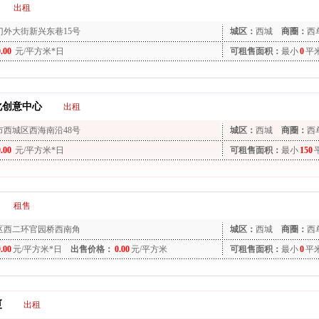
出租
门外大街新兴东巷15号
城区：
西城
商圈：
西
0.00
元/平方米*日
可租售面积：
最小
0
平
化创意中心
出租
市西城区西海南沿48号
城区：
西城
商圈：
西
0.00
元/平方米*日
可租售面积：
最小
150
租售
区西二环官园桥西南角
城区：
西城
商圈：
西
0.00
元/平方米*日
出售价格：
0.00
元/平方米
可租售面积：
最小
0
平
厦
出租