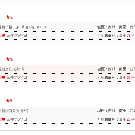
出租
西单横二条2号 (邮编:100031)
城区：
西城
商圈：
西
2.50
元/平方米*日
可租售面积：
最小
78
平
出租
区百万庄大街8号
城区：
西城
商圈：
西
4.00
元/平方米*日
可租售面积：
最小
60
平
出租
区新街口外大街2号
城区：
西城
商圈：
西
5.90
元/平方米*日
可租售面积：
最小
20
平