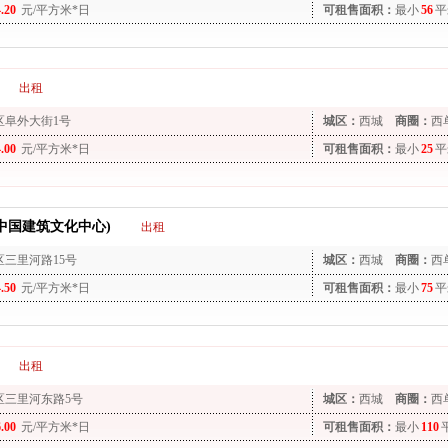
4.20
元/平方米*日
可租售面积：
最小
56
平
出租
区阜外大街1号
城区：
西城
商圈：
西
4.00
元/平方米*日
可租售面积：
最小
25
平
中国建筑文化中心)
出租
区三里河路15号
城区：
西城
商圈：
西
4.50
元/平方米*日
可租售面积：
最小
75
平
出租
区三里河东路5号
城区：
西城
商圈：
西
6.00
元/平方米*日
可租售面积：
最小
110