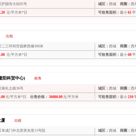
区护国寺大街85号
城区：
西城
商圈：
西
3.20
元/平方米*日
可租售面积：
最小
61
平
出租
区二三环间官园桥西侧300米
城区：
西城
商圈：
西
4.00
元/平方米*日
可租售面积：
最小
68
平
建阳科贸中心)
租售
区南礼士路36号
城区：
西城
商圈：
西
5.00
元/平方米*日
出售价格：
36000.00
元/平方米
可租售面积：
最小
210
大厦
出租
区阜成门外北营房东里13号院
城区：
西城
商圈：
西