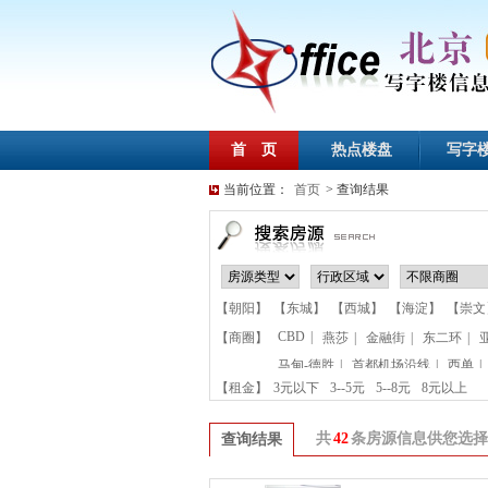
首 页
热点楼盘
写字
当前位置：
首页
> 查询结果
【朝阳】
【东城】
【西城】
【海淀】
【崇文
CBD
|
【商圈】
燕莎
|
金融街
|
东二环
|
马甸-德胜
|
首都机场沿线
|
西单
|
【租金】
3元以下
3--5元
5--8元
8元以上
共
42
条房源信息供您选择
查询结果