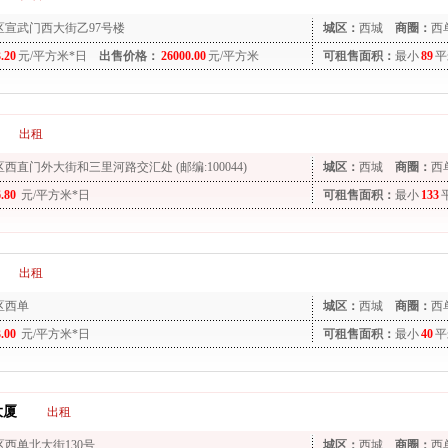
区宣武门西大街乙97号楼
城区：
西城
商圈：
西
3.20
元/平方米*日
出售价格：
26000.00
元/平方米
可租售面积：
最小
89
平
出租
西直门外大街和三里河路交汇处 (邮编:100044)
城区：
西城
商圈：
西
6.80
元/平方米*日
可租售面积：
最小
133
出租
区西单
城区：
西城
商圈：
西
3.00
元/平方米*日
可租售面积：
最小
40
平
大厦
出租
区西单北大街130号
城区：
西城
商圈：
西