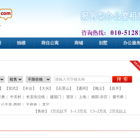
楼
独楼
商住公寓
商铺
别墅
办公服
】
【宣武】
【丰台】
【大兴】
【石景山】
【通州】
【顺义】
【昌平】
亚奥
|
中关村
|
长安街沿线
|
建国门
|
望京
|
上地
|
南部-亦庄
|
紫竹桥
|
公主坟-西部
|
王府井
|
其它
【售价】
1万元以下
1--1.5万元
1.5--2万元
2万元以上