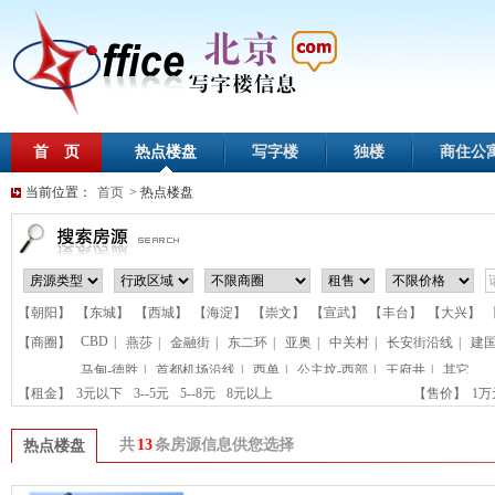
首 页
热点楼盘
写字楼
独楼
商住公
当前位置：
首页
> 热点楼盘
【朝阳】
【东城】
【西城】
【海淀】
【崇文】
【宣武】
【丰台】
【大兴】
CBD
|
【商圈】
燕莎
|
金融街
|
东二环
|
亚奥
|
中关村
|
长安街沿线
|
建
马甸-德胜
|
首都机场沿线
|
西单
|
公主坟-西部
|
王府井
|
其它
【租金】
3元以下
3--5元
5--8元
8元以上
【售价】
1
共
13
条房源信息供您选择
热点楼盘