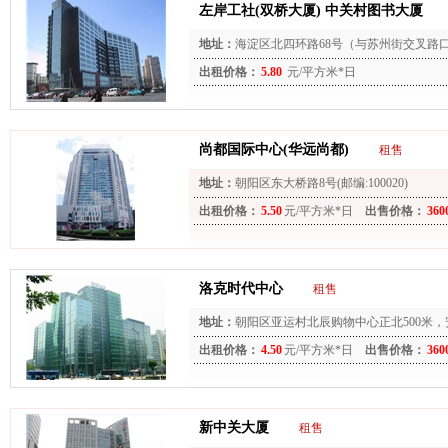
左岸工社(双桥大厦) 中关村图书大厦
地址：
海淀区北四环路68号（与苏州街交叉路
出租价格：
5.80
元/平方米*日
尚都国际中心(华远尚都)
租售
地址：
朝阳区东大桥路8号(邮编:100020)
出租价格：
5.50
元/平方米*日
出售价格：
360
洛克时代中心
租售
地址：
朝阳区亚运村北辰购物中心正北500米
(邮编:100101)
出租价格：
4.50
元/平方米*日
出售价格：
360
新中关大厦
租售