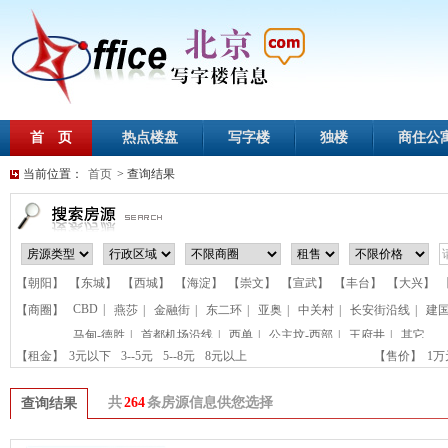
首 页
热点楼盘
写字楼
独楼
商住公
当前位置：
首页
> 查询结果
【朝阳】
【东城】
【西城】
【海淀】
【崇文】
【宣武】
【丰台】
【大兴】
CBD
|
【商圈】
燕莎
|
金融街
|
东二环
|
亚奥
|
中关村
|
长安街沿线
|
建
马甸-德胜
|
首都机场沿线
|
西单
|
公主坟-西部
|
王府井
|
其它
【租金】
3元以下
3--5元
5--8元
8元以上
【售价】
1
共
264
条房源信息供您选择
查询结果