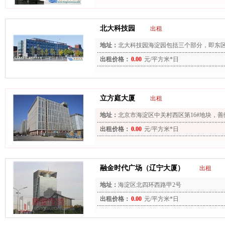
北大科技园
出租
地址：
北大科技园海淀园包括三个部分，即东
（南街园区）、西区（篓斗桥和挂甲屯园区）
出租价格：
0.00
元/平方米*日
立方庭大厦
出租
地址：
北京市海淀区中关村西区第16#地块，善
出租价格：
0.00
元/平方米*日
融金时代广场（辽宁大厦）
出租
地址：
海淀区北四环西路甲2号
出租价格：
0.00
元/平方米*日