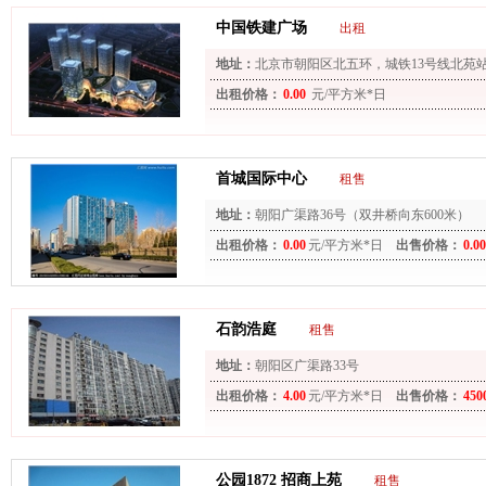
中国铁建广场
出租
地址：
北京市朝阳区北五环，城铁13号线北苑站
分钟即到
出租价格：
0.00
元/平方米*日
首城国际中心
租售
地址：
朝阳广渠路36号（双井桥向东600米）
出租价格：
0.00
元/平方米*日
出售价格：
0.00
石韵浩庭
租售
地址：
朝阳区广渠路33号
出租价格：
4.00
元/平方米*日
出售价格：
450
公园1872 招商上苑
租售