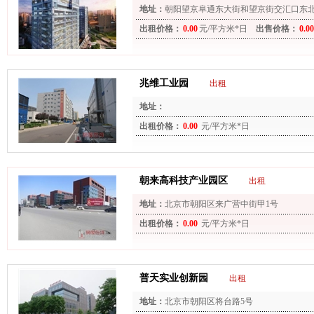
地址：
朝阳望京阜通东大街和望京街交汇口东
侧）
出租价格：
0.00
元/平方米*日
出售价格：
0.00
兆维工业园
出租
地址：
出租价格：
0.00
元/平方米*日
朝来高科技产业园区
出租
地址：
北京市朝阳区来广营中街甲1号
出租价格：
0.00
元/平方米*日
普天实业创新园
出租
地址：
北京市朝阳区将台路5号