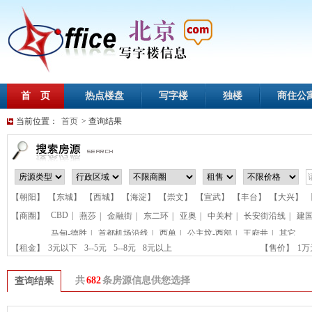
首 页
热点楼盘
写字楼
独楼
商住公
当前位置：
首页
> 查询结果
【朝阳】
【东城】
【西城】
【海淀】
【崇文】
【宣武】
【丰台】
【大兴】
CBD
|
【商圈】
燕莎
|
金融街
|
东二环
|
亚奥
|
中关村
|
长安街沿线
|
建
马甸-德胜
|
首都机场沿线
|
西单
|
公主坟-西部
|
王府井
|
其它
【租金】
3元以下
3--5元
5--8元
8元以上
【售价】
1
共
682
条房源信息供您选择
查询结果