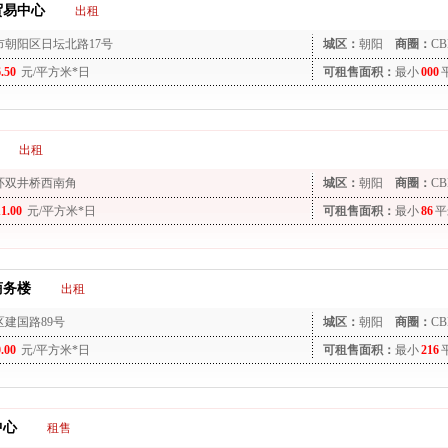
贸易中心
出租
市朝阳区日坛北路17号
城区：
朝阳
商圈：
CB
6.50
元/平方米*日
可租售面积：
最小
000
出租
环双井桥西南角
城区：
朝阳
商圈：
CB
11.00
元/平方米*日
可租售面积：
最小
86
平
商务楼
出租
区建国路89号
城区：
朝阳
商圈：
CB
0.00
元/平方米*日
可租售面积：
最小
216
中心
租售