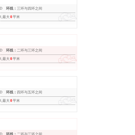
D
环线：
三环与四环之间
米,最大
0
平米
D
环线：
二环与三环之间
米,最大
0
平米
D
环线：
四环与五环之间
米,最大
0
平米
D
环线：
二环与三环之间