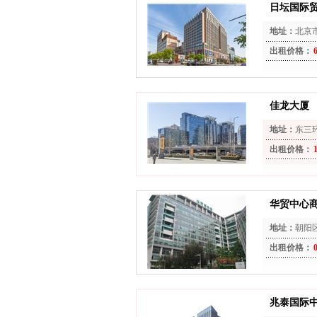
日坛国际
地址：
北京
出租价格：
佳龙大厦
地址：
东三
出租价格：
华贸中心
地址：
朝阳
出租价格：
兆泰国际