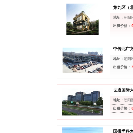
第九区（
地址：
朝阳
出租价格：
中传北广
地址：
朝阳
出租价格：
世通国际
地址：
朝阳
出租价格：
国投尚科