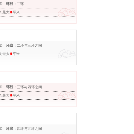
D
环线：
二环
米,最大
0
平米
D
环线：
二环与三环之间
米,最大
0
平米
D
环线：
三环与四环之间
米,最大
0
平米
D
环线：
四环与五环之间