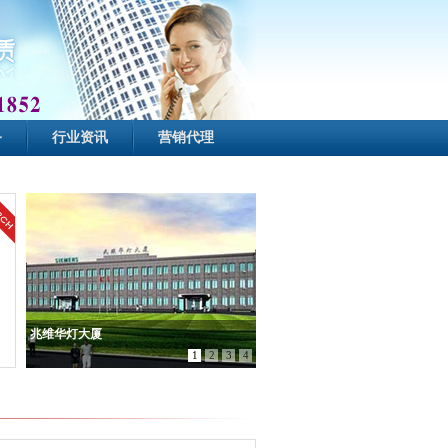
务
行业资讯
营销代理
兆维华灯大厦
1
2
3
4