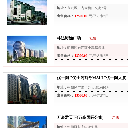
地址：
宣武区广内大街广义街5号
出售价格：
12500.00
元/平方米*日
林达海渔广场
租售
地址：
朝阳区东四环小武基桥北
出售价格：
13500.00
元/平方米*日
优士阁 "优士阁商务MALL”优士阁大厦
地址：
朝阳区广渠门外大街双井1号
出售价格：
13500.00
元/平方米*日
万豪君天下(万豪国际公寓)
租售
地址：
朝阳区长安街永安里