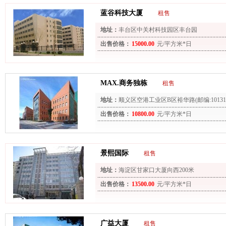
蓝谷科技大厦
租售
地址：
丰台区中关村科技园区丰台园
出售价格：
15000.00
元/平方米*日
MAX.商务独栋
租售
地址：
顺义区空港工业区B区裕华路(邮编:10131
出售价格：
10800.00
元/平方米*日
景熙国际
租售
地址：
海淀区甘家口大厦向西200米
出售价格：
13500.00
元/平方米*日
广益大厦
租售