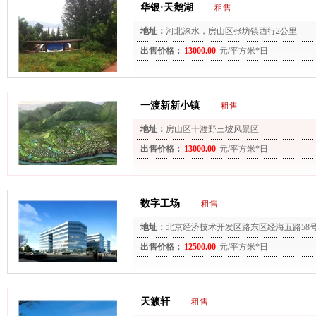
华银·天鹅湖
租售
地址：
河北涞水，房山区张坊镇西行2公里
出售价格：
13000.00
元/平方米*日
一渡新新小镇
租售
地址：
房山区十渡野三坡风景区
出售价格：
13000.00
元/平方米*日
数字工场
租售
地址：
北京经济技术开发区路东区经海五路58
出售价格：
12500.00
元/平方米*日
天籁轩
租售