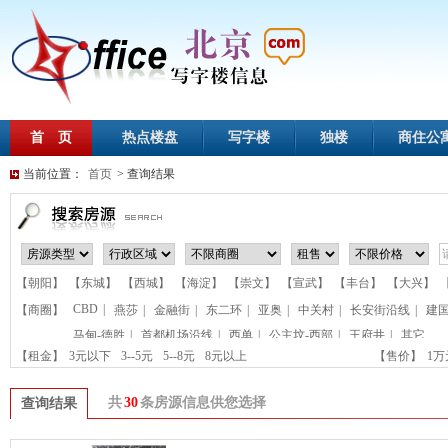
首 页
热点楼盘
写字楼
独楼
商住公
当前位置：
首页
> 查询结果
【朝阳】
【东城】
【西城】
【海淀】
【崇文】
【宣武】
【丰台】
【大兴】
CBD
|
【商圈】
燕莎
|
金融街
|
东二环
|
亚奥
|
中关村
|
长安街沿线
|
建
马甸-德胜
|
首都机场沿线
|
西单
|
公主坟-西部
|
王府井
|
其它
【租金】
3元以下
3--5元
5--8元
8元以上
【售价】
1
共
30
条房源信息供您选择
查询结果