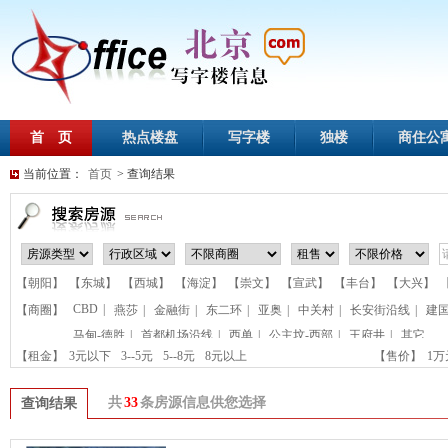
首 页
热点楼盘
写字楼
独楼
商住公
当前位置：
首页
> 查询结果
【朝阳】
【东城】
【西城】
【海淀】
【崇文】
【宣武】
【丰台】
【大兴】
CBD
|
【商圈】
燕莎
|
金融街
|
东二环
|
亚奥
|
中关村
|
长安街沿线
|
建
马甸-德胜
|
首都机场沿线
|
西单
|
公主坟-西部
|
王府井
|
其它
【租金】
3元以下
3--5元
5--8元
8元以上
【售价】
1
共
33
条房源信息供您选择
查询结果