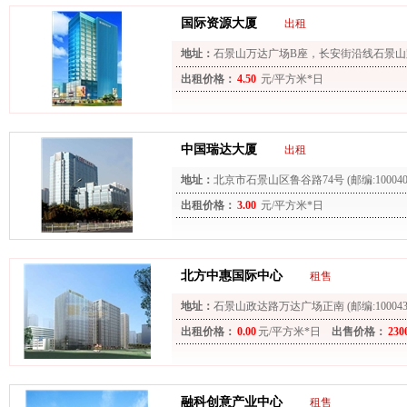
国际资源大厦
出租
地址：
石景山万达广场B座，长安街沿线石景
(邮编:100040)
出租价格：
4.50
元/平方米*日
中国瑞达大厦
出租
地址：
北京市石景山区鲁谷路74号 (邮编:100040
出租价格：
3.00
元/平方米*日
北方中惠国际中心
租售
地址：
石景山政达路万达广场正南 (邮编:100043
出租价格：
0.00
元/平方米*日
出售价格：
230
融科创意产业中心
租售