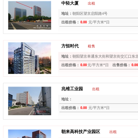
中轻大厦
出租
地址：
朝阳区望京启阳路4号
出租价格：
0.00
元/平方米*日
方恒时代
租售
地址：
朝阳望京阜通东大街和望京街交汇口东
侧）
出租价格：
0.00
元/平方米*日
出售价格：
0.00
兆维工业园
出租
地址：
出租价格：
0.00
元/平方米*日
朝来高科技产业园区
出租