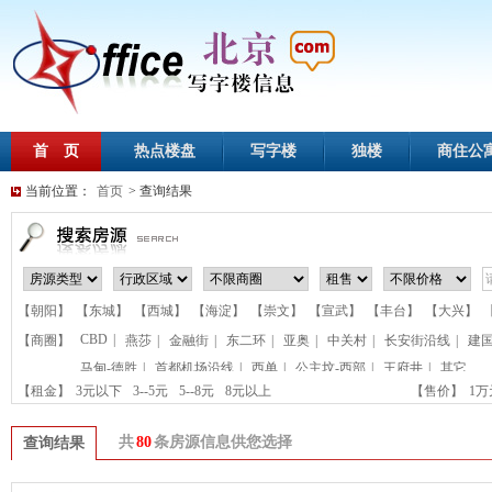
首 页
热点楼盘
写字楼
独楼
商住公
当前位置：
首页
> 查询结果
【朝阳】
【东城】
【西城】
【海淀】
【崇文】
【宣武】
【丰台】
【大兴】
CBD
|
【商圈】
燕莎
|
金融街
|
东二环
|
亚奥
|
中关村
|
长安街沿线
|
建
马甸-德胜
|
首都机场沿线
|
西单
|
公主坟-西部
|
王府井
|
其它
【租金】
3元以下
3--5元
5--8元
8元以上
【售价】
1
共
80
条房源信息供您选择
查询结果