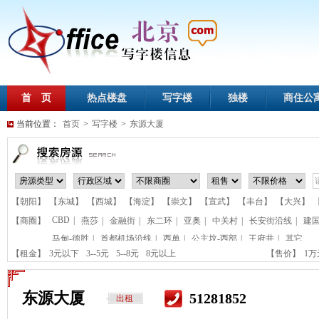
首 页
热点楼盘
写字楼
独楼
商住公
当前位置：
首页
>
写字楼
>
东源大厦
【朝阳】
【东城】
【西城】
【海淀】
【崇文】
【宣武】
【丰台】
【大兴】
CBD
|
【商圈】
燕莎
|
金融街
|
东二环
|
亚奥
|
中关村
|
长安街沿线
|
建
马甸-德胜
|
首都机场沿线
|
西单
|
公主坟-西部
|
王府井
|
其它
【租金】
3元以下
3--5元
5--8元
8元以上
【售价】
1
东源大厦
51281852
出租