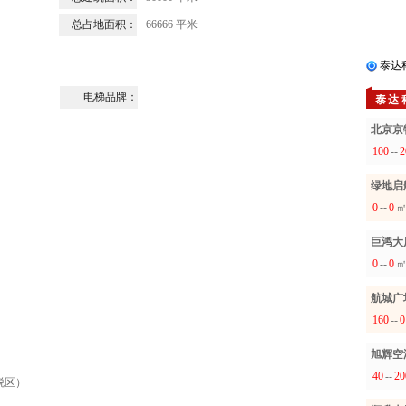
总占地面积：
66666 平米
泰达
电梯品牌：
泰达
北京京
100
--
2
绿地启
0
--
0
巨鸿大
0
--
0
航城广
160
--
0
旭辉空
40
--
20
税区）