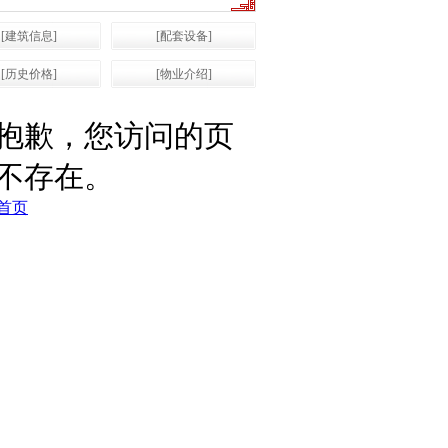
[建筑信息]
[配套设备]
[历史价格]
[物业介绍]