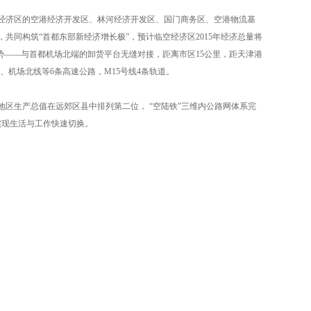
经济区的空港经济开发区、林河经济开发区、国门商务区、空港物流基
共同构筑“首都东部新经济增长极”，预计临空经济区2015年经济总量将
优势——与首都机场北端的卸货平台无缝对接，距离市区15公里，距天津港
速、机场北线等6条高速公路，M15号线4条轨道。
区生产总值在远郊区县中排列第二位， “空陆铁”三维内公路网体系完
实现生活与工作快速切换。