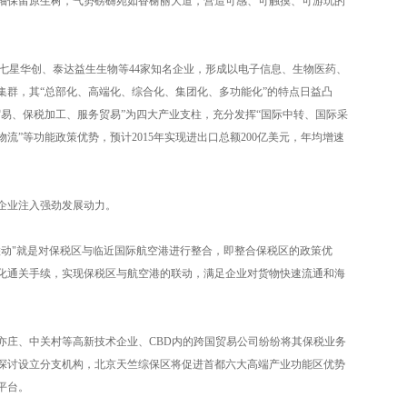
轴保留原生树，气势磅礴宛如香榭丽大道，营造可感、可触摸、可游玩的
七星华创、泰达益生生物等44家知名企业，形成以电子信息、生物医药、
集群，其“总部化、高端化、综合化、集团化、多功能化”的特点日益凸
易、保税加工、服务贸易”为四大产业支柱，充分发挥“国际中转、国际采
流”等功能政策优势，预计2015年实现进出口总额200亿美元，年均增速
企业注入强劲发展动力。
联动"就是对保税区与临近国际航空港进行整合，即整合保税区的政策优
化通关手续，实现保税区与航空港的联动，满足企业对货物快速流通和海
亦庄、中关村等高新技术企业、CBD内的跨国贸易公司纷纷将其保税业务
探讨设立分支机构，北京天竺综保区将促进首都六大高端产业功能区优势
平台。