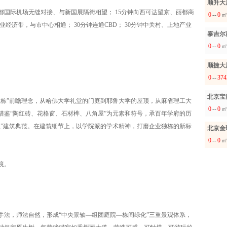
顺升大
都国际机场无缝对接、与新国展隔街相望； 15分钟向西可达望京、丽都商
0
--
0
业经济带，与市中心相通； 30分钟连通CBD； 30分钟中关村、上地产业
泰吉尔
0
--
0
顺捷大
0
--
374
北京宝
独栋”前瞻理念，从哈佛大学礼堂的门庭到耶鲁大学的屋顶，从麻省理工大
0
--
0
借鉴“陶红砖、花格窗、石材榫、八角屋”为元素和符号，承百年学府的历
派”建筑典范。在建筑细节上，以学院派的学术精神，打磨企业独栋的新标
北京金
0
--
0
境。
。
手法，师法自然，形成“中央景轴—组团庭院—栋间绿化”三重景观体系，