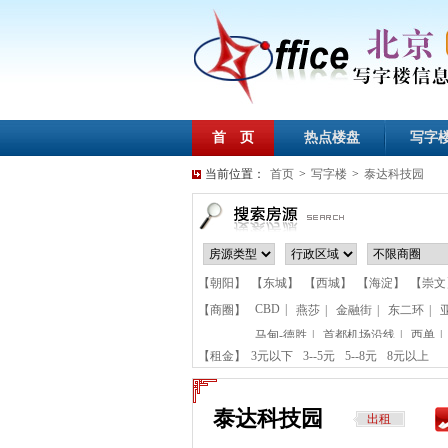
首 页
热点楼盘
写字
当前位置：
首页
>
写字楼
>
泰达科技园
【朝阳】
【东城】
【西城】
【海淀】
【崇文
CBD
|
【商圈】
燕莎
|
金融街
|
东二环
|
马甸-德胜
|
首都机场沿线
|
西单
|
【租金】
3元以下
3--5元
5--8元
8元以上
泰达科技园
出租