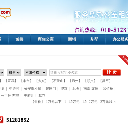
楼
独楼
商住公寓
商铺
别墅
办公服
】
【宣武】
【丰台】
【大兴】
【石景山】
【通州】
【顺义】
【昌平】
亚奥
|
中关村
|
长安街沿线
|
建国门
|
望京
|
上地
|
南部-亦庄
|
紫竹桥
|
公主坟-西部
|
王府井
|
其它
【售价】
1万元以下
1--1.5万元
1.5--2万元
2万元以上
51281852