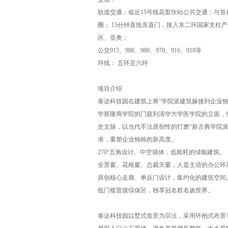
轨道交通：临近15号线花梨坎站公共交通：与首
圈； 15分钟直抵东直门，接入东二环国家支柱产
区、亚奥；
公交915、988、980、970、916、918等
环线： 五环至六环
项目介绍
泰达科技园在建筑上将“学院派建筑嫁接到企业
学斯隆商学院的门庭到清华大学医学院的立面，
史文脉，以当代手法原创性的打磨“新古典学院
准，重塑企业独栋的新高度。
270°五角设计、中空墙体，低能耗的绿能建筑。
全景窗、花格窗、总裁天窗，人是主语的办公环
原创核心走廊、单反门设计，集约化的建筑空间
低门槛晋级综保区，独享冠名权名扬世界。
泰达科技园以墅式造景为宗法，采用环抱式布景