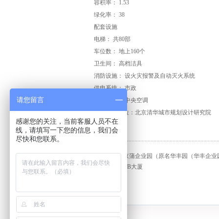
容积率： 1.53
绿化率： 38
配套设施
电梯： 共80部
车位数： 地上160个
卫生间： 高档洁具
消防设施： 设火灾报警及自动灭火系统
供电系统： 市政
请您留言
空调系统： 中央空调
建筑设计单位：北京清华城市规划设计研究院
感谢您的关注，当前客服人员不在
线，请填写一下您的信息，我们会
尽快和您联系。
上一篇：
闽京蒲企业园（原名华丰园（华丰企业
下一篇：
AMB大厦
友情链接