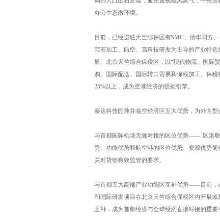
局部入口山石景墙，避免直视藏风聚气，中央景
办公生态微环境。
目前，已经进驻天竺综保区有SMC、清华同方、
宝石加工、航空、高科技研发为主导的产业特色
显。北京天竺综合保税区，以“现代物流、国际贸
购、国际配送、国际转口贸易和保税加工、保税物
25%以上，成为空港经济的强劲引擎。
泰达科技园兼并临空经济区五大优势，为外向型
与首都国际机场无缝对接的区位优势——"区港
势、功能优势和航空港的区位优势、资源优势简
关对货物有效监管的要求。
与首都五大高端产业功能区互补优势——目前，
和国际研发项目在北京天竺综合保税区内开展或
互补，成为首都经济与全球经济直接对接的重要