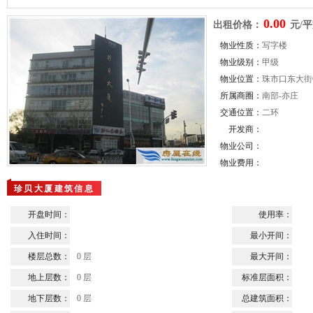
0.00
出租价格：
元/平
物业性质：
写字楼
物业级别：
甲级
物业位置：
珠市口东大街
所属商圈：
南部-亦庄
交通位置：
二环
开发商：
物业公司：
物业费用：
珍贝大厦建筑信息
开盘时间：
使用率：
入住时间：
最小开间：
楼层总数：
0 层
最大开间：
地上层数：
0 层
标准层面积：
地下层数：
0 层
总建筑面积：