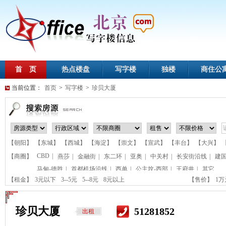
首 页
热点楼盘
写字楼
独楼
商住公
当前位置：
首页
>
写字楼
>
珍贝大厦
【朝阳】
【东城】
【西城】
【海淀】
【崇文】
【宣武】
【丰台】
【大兴】
CBD
|
【商圈】
燕莎
|
金融街
|
东二环
|
亚奥
|
中关村
|
长安街沿线
|
建
马甸-德胜
|
首都机场沿线
|
西单
|
公主坟-西部
|
王府井
|
其它
【租金】
3元以下
3--5元
5--8元
8元以上
【售价】
1
珍贝大厦
51281852
出租